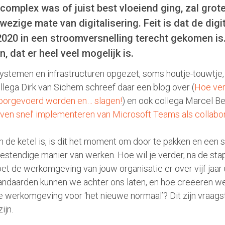
 complex was of juist best vloeiend ging, zal gro
ezige mate van digitalisering. Feit is dat de digi
2020 in een stroomversnelling terecht gekomen i
n, dat er heel veel mogelijk is.
 systemen en infrastructuren opgezet, soms houtje-touwtj
llega Dirk van Sichem schreef daar een blog over (
Hoe ver
doorgevoerd worden en… slagen!
) en ook collega Marcel B
even snel’ implementeren van Microsoft Teams als collabor
 de ketel is, is dit het moment om door te pakken en een 
stendige manier van werken. Hoe wil je verder, na de sta
 de werkomgeving van jouw organisatie er over vijf jaar ui
andaarden kunnen we achter ons laten, en hoe creëeren we
werkomgeving voor ‘het nieuwe normaal’? Dit zijn vraags
zijn.