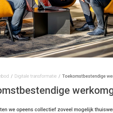
nbod
/
Digitale transformatie
/
Toekomstbestendige we
omstbestendige werkomg
en we opeens collectief zoveel mogelijk thuiswer