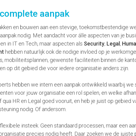
 complete aanpak
npakken en bouwen aan een stevige, toekomstbestendige w
 aanpak nodig. Met aandacht voor álle aspecten van je busi
en in IT en Tech, maar aspecten als
Security
,
Legal
,
Huma
nt
hebben natuurlijk ook de nodige invloed op je werkomge
s, mobiliteitsplannen, gewenste faciliteiten binnen de ka
ken op dit gebied die voor iedere organisatie anders zijn.
xperts hebben we intern een aanpak ontwikkeld waarbij we
nten voor jouw organisatie een rol spelen, en welke afhank
f qua HR en Legal goed vooruit, en heb je juist op gebied va
euning nodig. Of andersom.
flexibele insteek. Geen standaard processen, maar een aa
rganisatie precies nodig heeft. Daar zoeken we de juiste pa