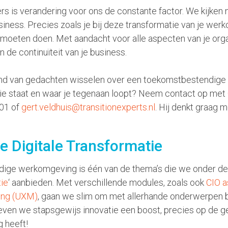
s is verandering voor ons de constante factor. We kijken
iness. Precies zoals je bij deze transformatie van je we
moeten doen. Met aandacht voor alle aspecten van je orga
 de continuïteit van je business.
jvend van gedachten wisselen over een toekomstbestendig
ie staat en waar je tegenaan loopt? Neem contact op met
 01 of
gert.veldhuis@transitionexperts.nl
. Hij denkt graag m
e Digitale Transformatie
ige werkomgeving is één van de thema’s die we onder de
tie
‘ aanbieden. Met verschillende modules, zoals ook
CIO a
ing (UXM)
, gaan we slim om met allerhande onderwerpen b
even we stapsgewijs innovatie een boost, precies op de 
g heeft!