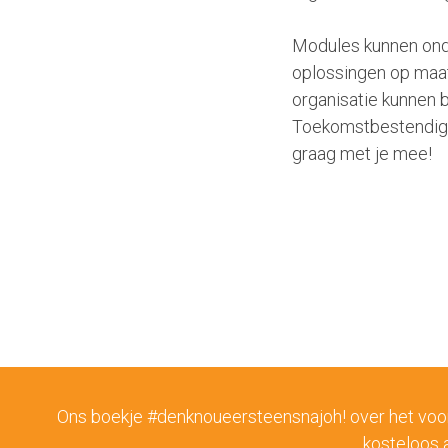
Modules kunnen onde
oplossingen op maat
organisatie kunnen 
Toekomstbestendige
graag met je mee!
Ons boekje #denknoueersteensnajoh! over het voorber
kosteloos 