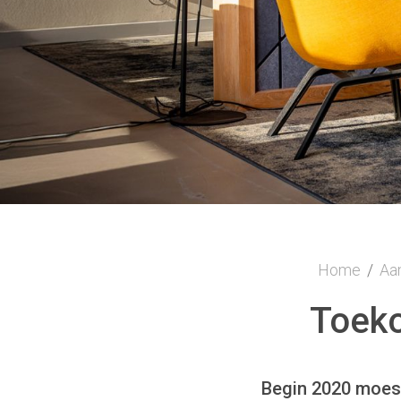
Home
/
Aa
Toek
Begin 2020 moest