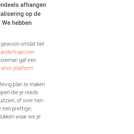
tendeels afhangen
talisering op de
s. We hebben
e, gewoon omdat het
andertrajecten
esteman gaf een
ation platform
.
stevig plan te maken
ppen die je reeds
tzien, of over tien
 een prettige,
tukken waar we je