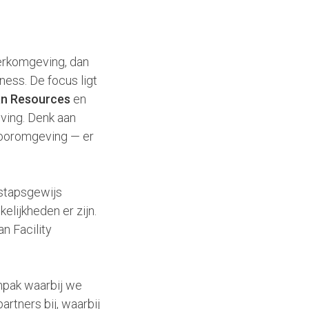
erkomgeving, dan
ness. De focus ligt
n Resources
en
ving. Denk aan
ntooromgeving — er
 stapsgewijs
elijkheden er zijn.
n Facility
npak waarbij we
rtners bij, waarbij