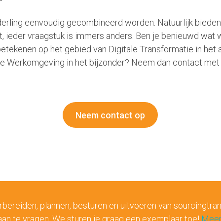
rling eenvoudig gecombineerd worden. Natuurlijk bieden 
, ieder vraagstuk is immers anders. Ben je benieuwd wat 
betekenen op het gebied van Digitale Transformatie in het
 Werkomgeving in het bijzonder? Neem dan contact met
Neem contact op
eiden, plannen, besturen en uitvoeren van sourcingtransiti
aan te vragen. We sturen je graag een exemplaar toe!
Meer