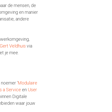
 naar de mensen, de
rkomgeving en manier
nisatie, andere
e werkomgeving,
Gert Veldhuis
via
et je mee.
 noemer ‘
Modulaire
s a Service
en
User
innen Digitale
gebieden waar jouw