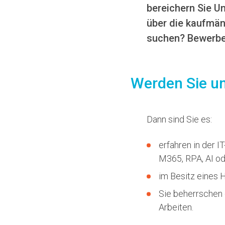
bereichern Sie U
über die kaufmän
suchen? Bewerben
Werden Sie un
Dann sind Sie es:
erfahren in der I
M365, RPA, AI od
im Besitz eines 
Sie beherrschen 
Arbeiten.