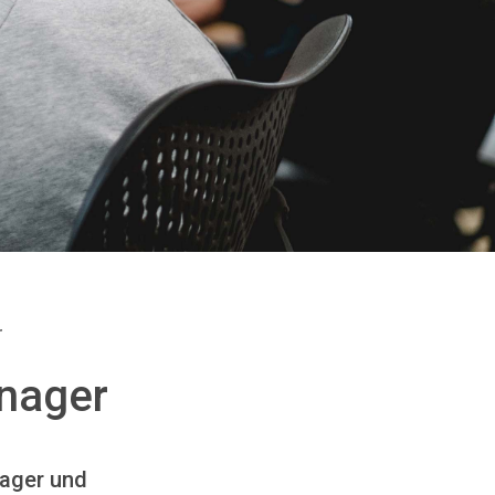
r
anager
nager und